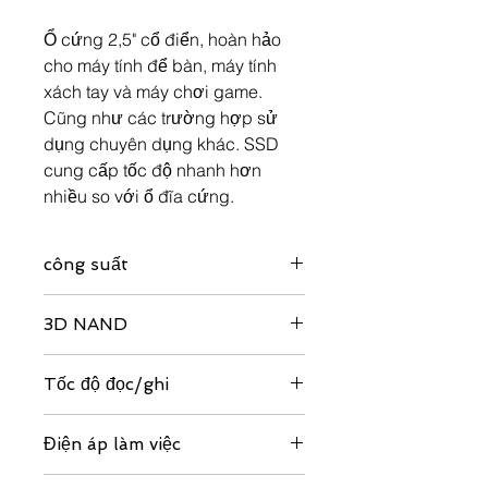
Ổ cứng 2,5" cổ điển, hoàn hảo
cho máy tính để bàn, máy tính
xách tay và máy chơi game.
Cũng như các trường hợp sử
dụng chuyên dụng khác. SSD
cung cấp tốc độ nhanh hơn
nhiều so với ổ đĩa cứng.
công suất
60GB / 64GB / 120GB / 128GB /
3D NAND
240GB / 256GB / 480GB / 512GB /
960GB / 1TB / 2TB
Kiến trúc QLC/TLC
Tốc độ đọc/ghi
Lên tới 560/520 MB/giây
Điện áp làm việc
DC 5V ± 10%